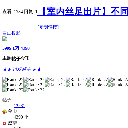
【室内丝足出片】不同
查看:
1584
|
回复:
1
[复制链接]
自由摄影
5999
1万
4390
主题
金币
帖子
★★ 论坛版主 ★★
帖子
12231
金币
4390 个
威望