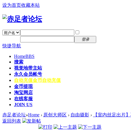
设为首页
收藏本站
找回密码
自动登录
密码
注册
登录
快捷导航
Home
BBS
搜索
视觉地带主站
永久会员帐号
自动充值
金币自动充值
金币提现
淘宝网店
在线客服
JOIN US
赤足者论坛
»
Home
›
原创大师区
›
自由摄影
›
【室内丝足出片】
返回列表