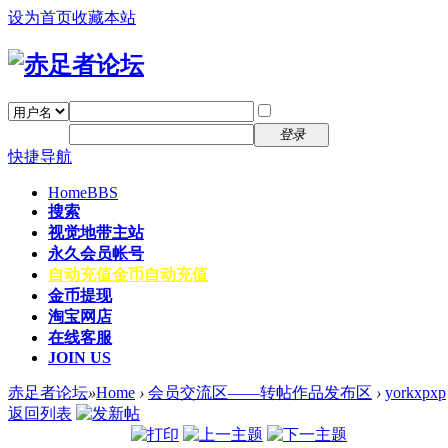
设为首页
收藏本站
找回密码
自动登录
密码
注册
登录
快捷导航
Home
BBS
搜索
视觉地带主站
永久会员帐号
自动充值
金币自动充值
金币提现
淘宝网店
在线客服
JOIN US
赤足者论坛
»
Home
›
会员交流区——转帖作品发布区
›
yorkxpxp
返回列表