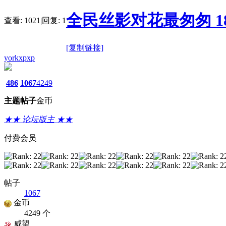
全民丝影对花最匆匆 182
查看:
1021
|
回复:
1
[复制链接]
yorkxpxp
486
1067
4249
主题
帖子
金币
★★ 论坛版主 ★★
付费会员
帖子
1067
金币
4249 个
威望