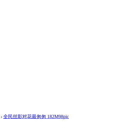
›
全民丝影对花最匆匆 182M98pic