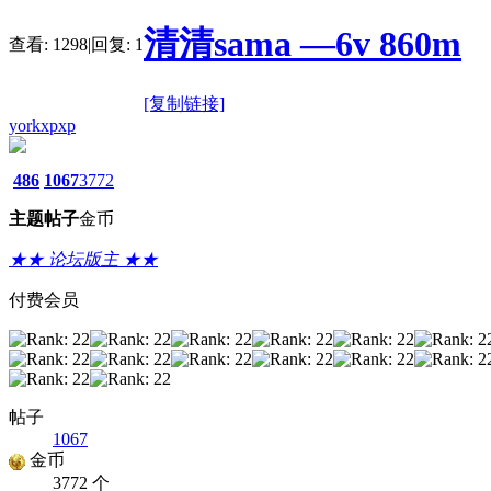
清清sama —6v 860m
查看:
1298
|
回复:
1
[复制链接]
yorkxpxp
486
1067
3772
主题
帖子
金币
★★ 论坛版主 ★★
付费会员
帖子
1067
金币
3772 个