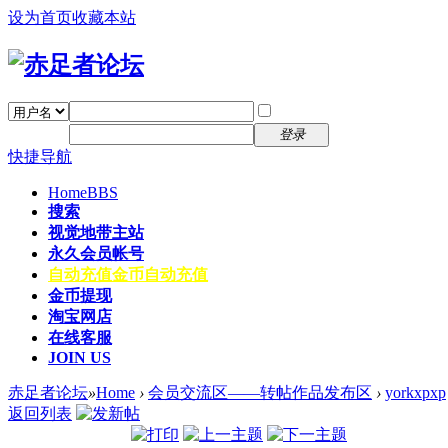
设为首页
收藏本站
找回密码
自动登录
密码
注册
登录
快捷导航
Home
BBS
搜索
视觉地带主站
永久会员帐号
自动充值
金币自动充值
金币提现
淘宝网店
在线客服
JOIN US
赤足者论坛
»
Home
›
会员交流区——转帖作品发布区
›
yorkxpxp
返回列表