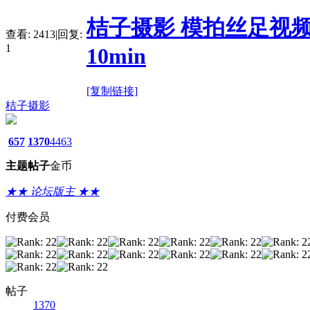
桔子摄影 模拍丝足视频
查看:
2413
|
回复:
1
10min
[复制链接]
桔子摄影
657
1370
4463
主题
帖子
金币
★★ 论坛版主 ★★
付费会员
帖子
1370