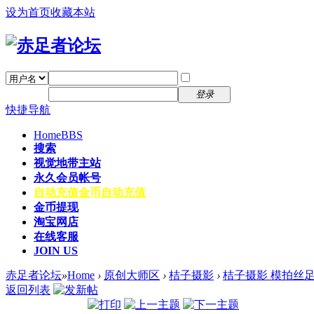
设为首页
收藏本站
找回密码
自动登录
密码
注册
登录
快捷导航
Home
BBS
搜索
视觉地带主站
永久会员帐号
自动充值
金币自动充值
金币提现
淘宝网店
在线客服
JOIN US
赤足者论坛
»
Home
›
原创大师区
›
桔子摄影
›
桔子摄影 模拍丝足
返回列表