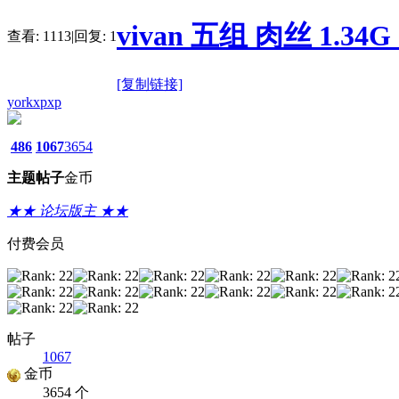
vivan 五组 肉丝 1.3
查看:
1113
|
回复:
1
[复制链接]
yorkxpxp
486
1067
3654
主题
帖子
金币
★★ 论坛版主 ★★
付费会员
帖子
1067
金币
3654 个