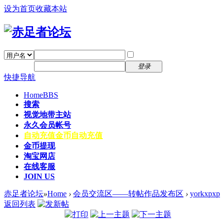
设为首页
收藏本站
找回密码
自动登录
密码
注册
登录
快捷导航
Home
BBS
搜索
视觉地带主站
永久会员帐号
自动充值
金币自动充值
金币提现
淘宝网店
在线客服
JOIN US
赤足者论坛
»
Home
›
会员交流区——转帖作品发布区
›
yorkxpxp
返回列表