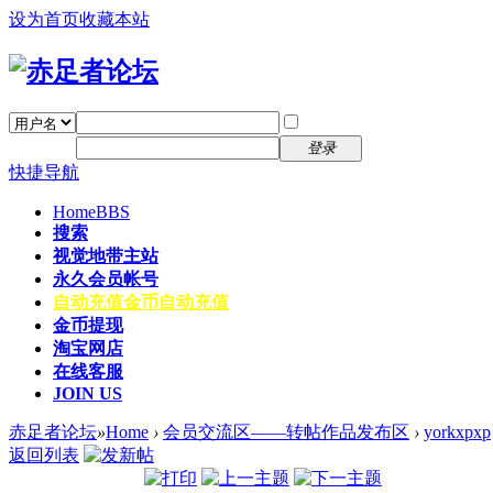
设为首页
收藏本站
找回密码
自动登录
密码
注册
登录
快捷导航
Home
BBS
搜索
视觉地带主站
永久会员帐号
自动充值
金币自动充值
金币提现
淘宝网店
在线客服
JOIN US
赤足者论坛
»
Home
›
会员交流区——转帖作品发布区
›
yorkxpxp
返回列表