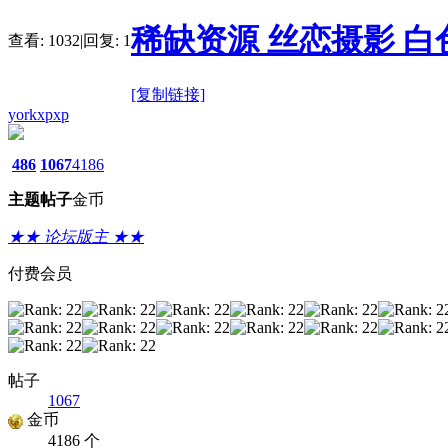
稀缺资源 丝恋摄影 白色帆布
查看:
1032
|
回复:
1
[复制链接]
yorkxpxp
486
1067
4186
主题
帖子
金币
★★ 论坛版主 ★★
付费会员
帖子
1067
金币
4186 个