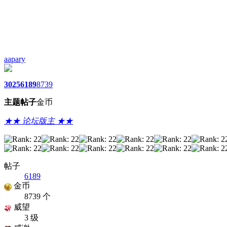
aapary
3025
6189
8739
主题
帖子
金币
★★ 论坛版主 ★★
帖子
6189
金币
8739 个
威望
3 级