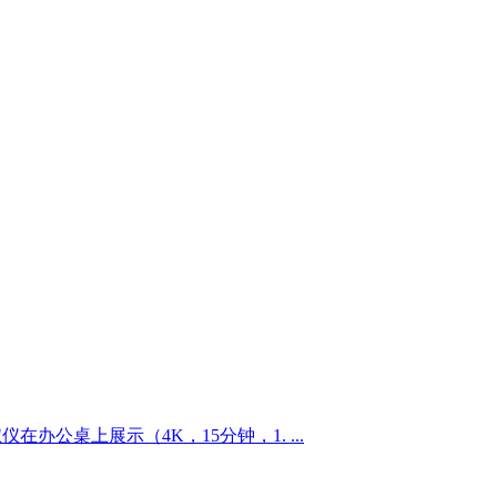
淑仪在办公桌上展示（4K，15分钟，1. ...