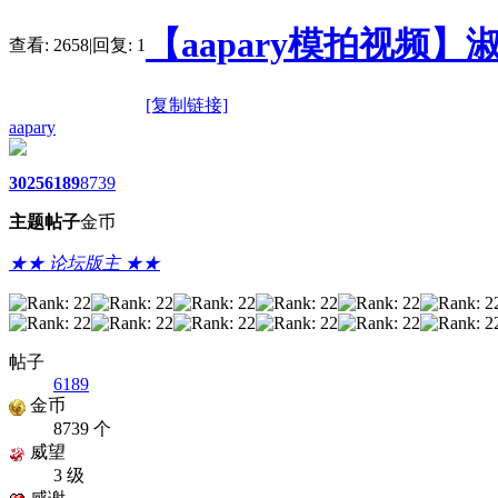
【aapary模拍视频】
查看:
2658
|
回复:
1
[复制链接]
aapary
3025
6189
8739
主题
帖子
金币
★★ 论坛版主 ★★
帖子
6189
金币
8739 个
威望
3 级