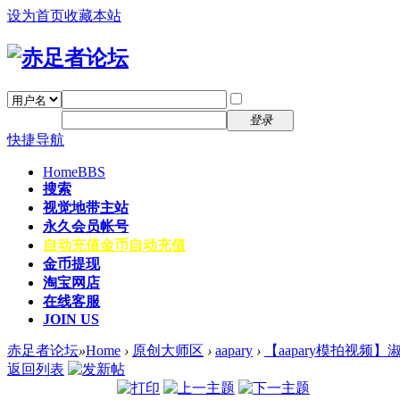
设为首页
收藏本站
找回密码
自动登录
密码
注册
登录
快捷导航
Home
BBS
搜索
视觉地带主站
永久会员帐号
自动充值
金币自动充值
金币提现
淘宝网店
在线客服
JOIN US
赤足者论坛
»
Home
›
原创大师区
›
aapary
›
【aapary模拍视频】
返回列表