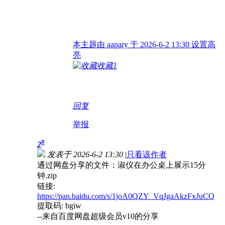
本主题由 aapary 于 2026-6-2 13:30 设置高
亮
收藏
1
回复
举报
#
2
发表于 2026-6-2 13:30
|
只看该作者
通过网盘分享的文件：淑仪在办公桌上展示15分
钟.zip
链接:
https://pan.baidu.com/s/1joA0QZY_VqJgaAkzFxJuCQ
提取码: bgiw
--来自百度网盘超级会员v10的分享