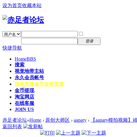
设为首页
收藏本站
找回密码
自动登录
密码
注册
登录
快捷导航
Home
BBS
搜索
视觉地带主站
永久会员帐号
自动充值
金币自动充值
金币提现
淘宝网店
在线客服
JOIN US
赤足者论坛
»
Home
›
原创大师区
›
aapary
›
【aapary模拍视频】
返回列表