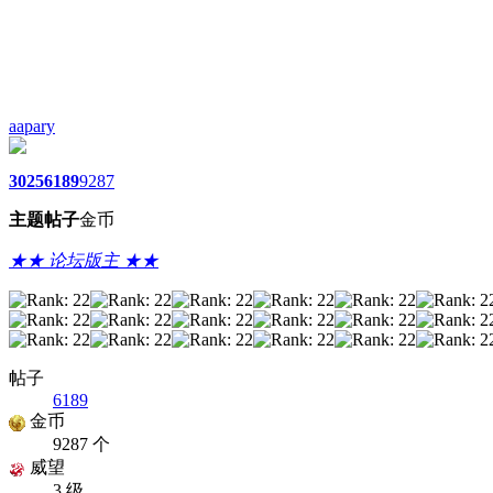
aapary
3025
6189
9287
主题
帖子
金币
★★ 论坛版主 ★★
帖子
6189
金币
9287 个
威望
3 级