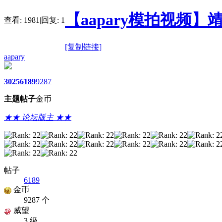
【aapary模拍视频】
查看:
1981
|
回复:
1
[复制链接]
aapary
3025
6189
9287
主题
帖子
金币
★★ 论坛版主 ★★
帖子
6189
金币
9287 个
威望
3 级