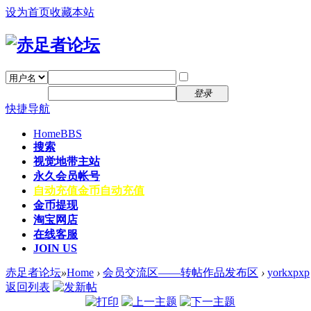
设为首页
收藏本站
找回密码
自动登录
密码
注册
登录
快捷导航
Home
BBS
搜索
视觉地带主站
永久会员帐号
自动充值
金币自动充值
金币提现
淘宝网店
在线客服
JOIN US
赤足者论坛
»
Home
›
会员交流区——转帖作品发布区
›
yorkxpxp
返回列表