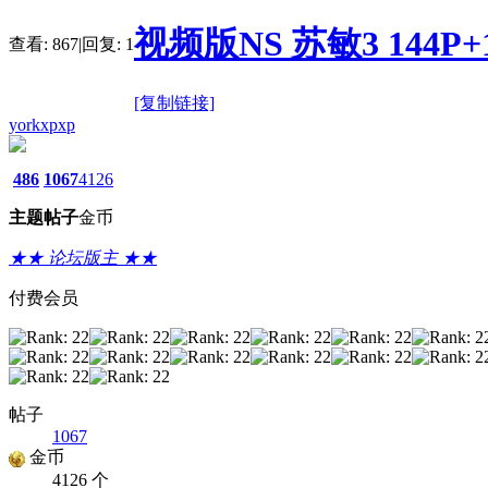
视频版NS 苏敏3 144P+1V
查看:
867
|
回复:
1
[复制链接]
yorkxpxp
486
1067
4126
主题
帖子
金币
★★ 论坛版主 ★★
付费会员
帖子
1067
金币
4126 个