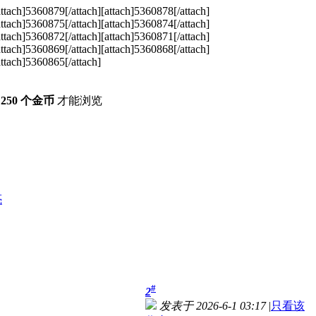
attach]5360879[/attach][attach]5360878[/attach]
attach]5360875[/attach][attach]5360874[/attach]
attach]5360872[/attach][attach]5360871[/attach]
attach]5360869[/attach][attach]5360868[/attach]
attach]5360865[/attach]
付
250 个金币
才能浏览
亮
#
2
发表于 2026-6-1 03:17
|
只看该