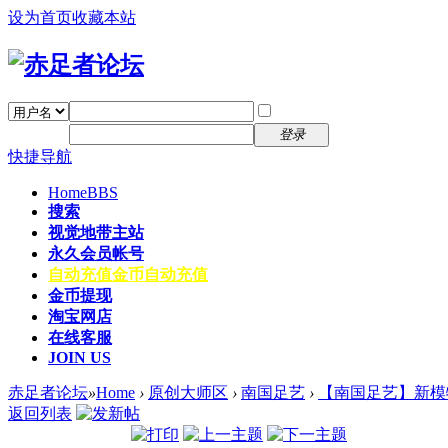
设为首页
收藏本站
找回密码
自动登录
密码
注册
登录
快捷导航
Home
BBS
搜索
视觉地带主站
永久会员帐号
自动充值
金币自动充值
金币提现
淘宝网店
在线客服
JOIN US
赤足者论坛
»
Home
›
原创大师区
›
南国足艺
›
【南国足艺】新模特
返回列表