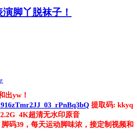
表演脚丫脱袜子！
览
和出yw！
s/1916zTmr2JJ_03_rPnBq3bQ
提取码: kkyq
P，2.2G 4K超清无水印原音
，脚码39，每天运动脚味浓，接定制视频和