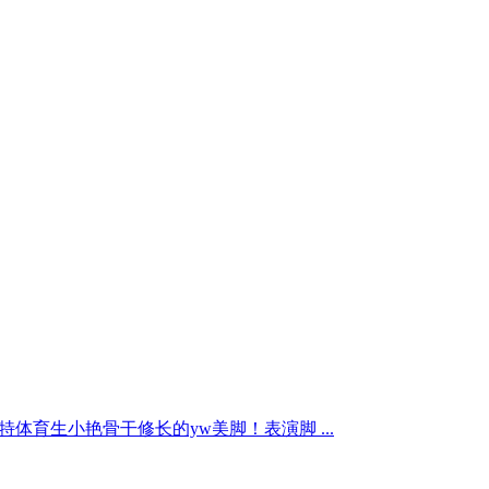
体育生小艳骨干修长的yw美脚！表演脚 ...