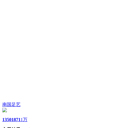
南国足艺
1350
1871
1万