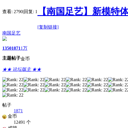
【南国足艺】新模特体
查看:
2790
|
回复:
1
[复制链接]
南国足艺
1350
1871
1万
主题
帖子
金币
★★ 论坛版主 ★★
帖子
1871
金币
12491 个