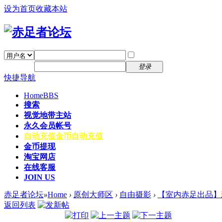
设为首页
收藏本站
找回密码
自动登录
密码
注册
登录
快捷导航
Home
BBS
搜索
视觉地带主站
永久会员帐号
自动充值
金币自动充值
金币提现
淘宝网店
在线客服
JOIN US
赤足者论坛
»
Home
›
原创大师区
›
自由摄影
›
【室内赤足出品】
返回列表