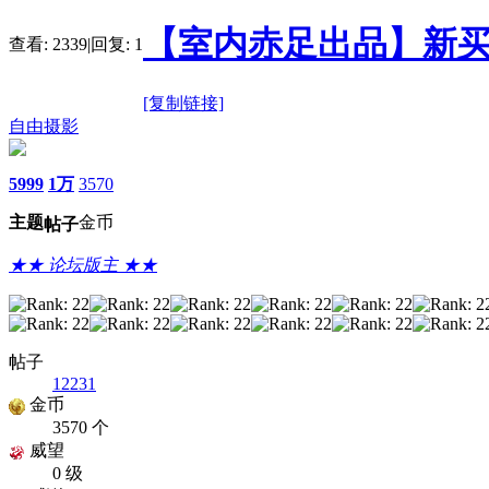
【室内赤足出品】新买
查看:
2339
|
回复:
1
[复制链接]
自由摄影
5999
1万
3570
主题
金币
帖子
★★ 论坛版主 ★★
帖子
12231
金币
3570 个
威望
0 级