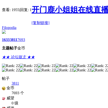
开门鹿小姐姐在线直播
查看:
1955
|
回复:
1
[复制链接]
Filopodia
1633
3811
7693
主题
帖子
金币
★★ 论坛版主 ★★
帖子
3811
金币
7693 个
威望
0 级