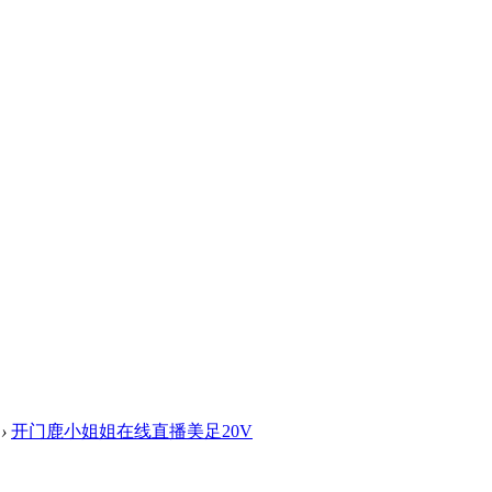
›
开门鹿小姐姐在线直播美足20V