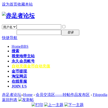
设为首页
收藏本站
找回密码
自动登录
密码
注册
登录
快捷导航
Home
BBS
搜索
视觉地带主站
永久会员帐号
自动充值
金币自动充值
金币提现
淘宝网店
在线客服
JOIN US
赤足者论坛
»
Home
›
会员交流区——转帖作品发布区
›
Filopodia
返回列表