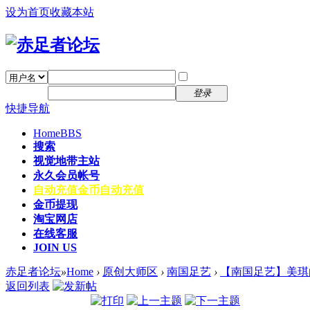
设为首页
收藏本站
找回密码
自动登录
密码
注册
登录
快捷导航
Home
BBS
搜索
视觉地带主站
永久会员帐号
自动充值
金币自动充值
金币提现
淘宝网店
在线客服
JOIN US
赤足者论坛
»
Home
›
原创大师区
›
南国足艺
›
【南国足艺】美琪
返回列表