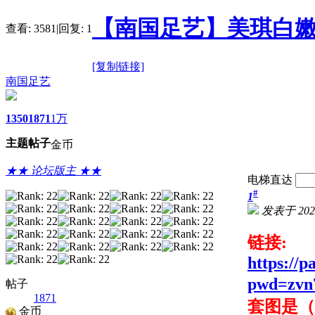
【南国足艺】美琪白
查看:
3581
|
回复:
1
[复制链接]
南国足艺
1350
1871
1万
主题
帖子
金币
★★ 论坛版主 ★★
电梯直达
#
1
发表于 2026-
链接:
https:/
pwd=zvn
帖子
1871
套图是（6
金币