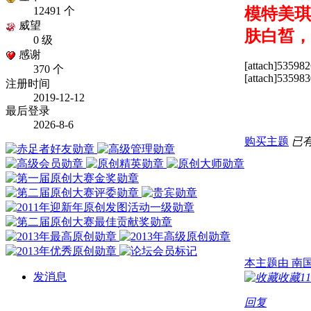
12491 个
模特美琪
威望
肤白皙，
0 级
感谢
[attach]535982
370 个
[attach]535983
注册时间
2019-12-12
最后登录
2026-8-6
购买主题
已有
本主题由 南国足艺
发消息
收藏
11
回复