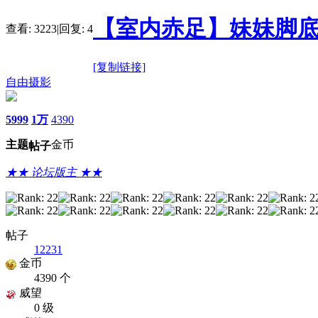
【室内赤足】妹妹脚底
查看:
3223
|
回复:
4
[复制链接]
自由摄影
5999
1万
4390
主题
金币
帖子
★★ 论坛版主 ★★
帖子
12231
金币
4390 个
威望
0 级