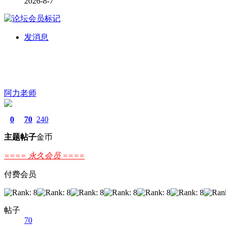
2026-8-7
发消息
阿力老师
0
70
240
主题
帖子
金币
==== 永久会员 ====
付费会员
帖子
70