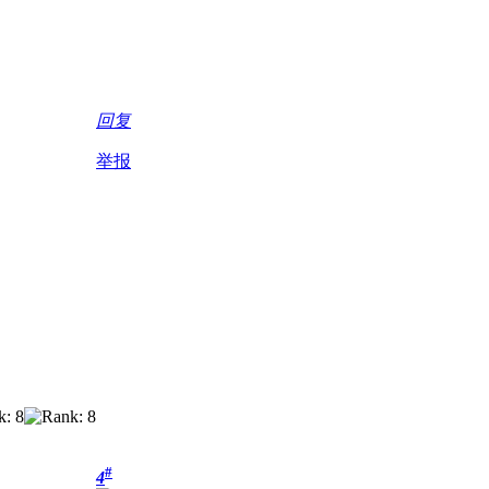
回复
举报
#
4