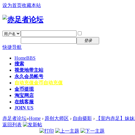
设为首页
收藏本站
找回密码
自动登录
密码
注册
登录
快捷导航
Home
BBS
搜索
视觉地带主站
永久会员帐号
自动充值
金币自动充值
金币提现
淘宝网店
在线客服
JOIN US
赤足者论坛
»
Home
›
原创大师区
›
自由摄影
›
【室内赤足】妹妹
返回列表