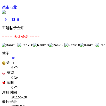
德市老孟
0
18
6
主题
帖子
金币
==== 永久会员 ====
帖子
18
金币
6 个
威望
0 级
感谢
0 个
注册时间
2022-5-20
最后登录