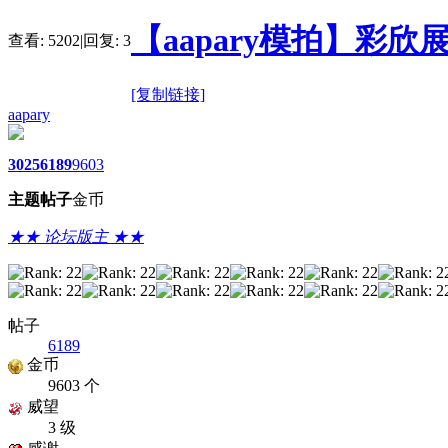
【aapary模拍】彩欣
查看:
5202
|
回复:
3
[复制链接]
aapary
3025
6189
9603
主题
帖子
金币
★★ 论坛版主 ★★
帖子
6189
金币
9603 个
威望
3 级