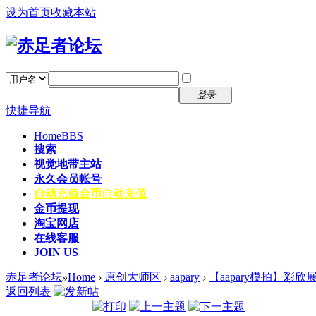
设为首页
收藏本站
找回密码
自动登录
密码
注册
登录
快捷导航
Home
BBS
搜索
视觉地带主站
永久会员帐号
自动充值
金币自动充值
金币提现
淘宝网店
在线客服
JOIN US
赤足者论坛
»
Home
›
原创大师区
›
aapary
›
【aapary模拍】彩欣
返回列表