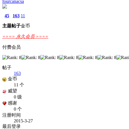
fourcanacsa
45
163
11
主题
帖子
金币
==== 永久会员 ====
付费会员
帖子
163
金币
11 个
威望
0 级
感谢
0 个
注册时间
2015-3-27
最后登录