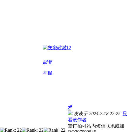
收藏
12
回复
举报
#
2
发表于 2024-7-18 22:25
|
只
看该作者
需订拍可站内短信联系或加
QQ707999845