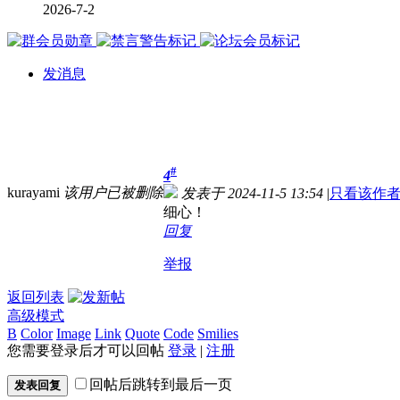
2026-7-2
发消息
#
4
kurayami
该用户已被删除
发表于 2024-11-5 13:54
|
只看该作
细心！
回复
举报
返回列表
高级模式
B
Color
Image
Link
Quote
Code
Smilies
您需要登录后才可以回帖
登录
|
注册
回帖后跳转到最后一页
发表回复