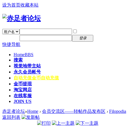
设为首页
收藏本站
找回密码
自动登录
密码
注册
登录
快捷导航
Home
BBS
搜索
视觉地带主站
永久会员帐号
自动充值
金币自动充值
金币提现
淘宝网店
在线客服
JOIN US
赤足者论坛
»
Home
›
会员交流区——转帖作品发布区
›
Filopodia
返回列表