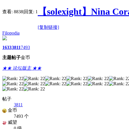
【solexight】Nina Cor
查看:
8838
|
回复:
1
[复制链接]
Filopodia
1633
3811
7493
主题
帖子
金币
★★ 论坛版主 ★★
帖子
3811
金币
7493 个
威望
0 级