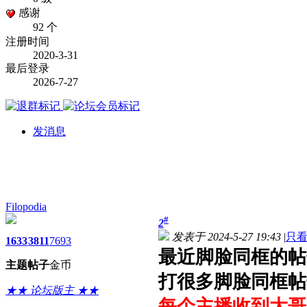
感谢
92 个
注册时间
2020-3-31
最后登录
2026-7-27
发消息
Filopodia
#
2
发表于 2024-5-27 19:43
|
只
1633
3811
7693
最近脚脸同框的帖
主题
帖子
金币
打很多脚脸同框帖
★★ 论坛版主 ★★
每个主播收到大哥