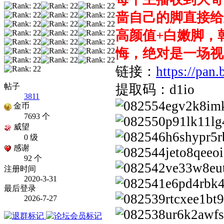
啬自己的脚直接给
高颜值+白嫩脚，
悔，绝对是一场视
链接：
https://pa
帖子
提取码：d1io
3811
金币
7693 个
威望
0 级
感谢
92 个
注册时间
2020-3-31
最后登录
2026-7-27