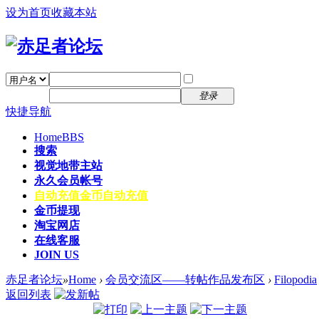
设为首页
收藏本站
找回密码
自动登录
密码
注册
登录
快捷导航
Home
BBS
搜索
视觉地带主站
永久会员帐号
自动充值
金币自动充值
金币提现
淘宝网店
在线客服
JOIN US
赤足者论坛
»
Home
›
会员交流区——转帖作品发布区
›
Filopodia
返回列表