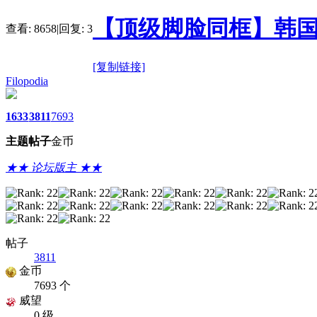
【顶级脚脸同框】韩国
查看:
8658
|
回复:
3
[复制链接]
Filopodia
1633
3811
7693
主题
帖子
金币
★★ 论坛版主 ★★
帖子
3811
金币
7693 个
威望
0 级