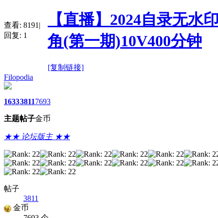
【直播】2024自录无
查看:
8191
|
回复:
1
角(第一期)10V400分钟
[复制链接]
Filopodia
1633
3811
7693
主题
帖子
金币
★★ 论坛版主 ★★
帖子
3811
金币
7693 个