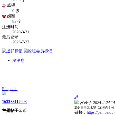
威望
0 级
感谢
92 个
注册时间
2020-3-31
最后登录
2026-7-27
发消息
Filopodia
#
2
1633
3811
7693
发表于 2024-2-24 14
2024自录无水印【足控向】性感
主题
帖子
金币
链接：
https://pan.ba