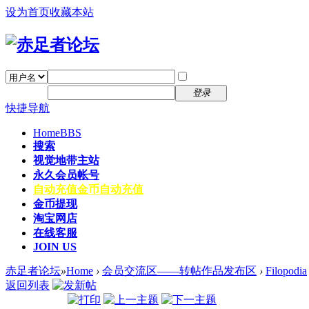
设为首页
收藏本站
找回密码
自动登录
密码
注册
登录
快捷导航
Home
BBS
搜索
视觉地带主站
永久会员帐号
自动充值
金币自动充值
金币提现
淘宝网店
在线客服
JOIN US
赤足者论坛
»
Home
›
会员交流区——转帖作品发布区
›
Filopodia
返回列表