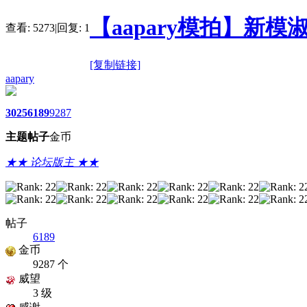
【aapary模拍】新模
查看:
5273
|
回复:
1
[复制链接]
aapary
3025
6189
9287
主题
帖子
金币
★★ 论坛版主 ★★
帖子
6189
金币
9287 个
威望
3 级