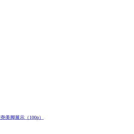
淑尧美脚展示（100p）