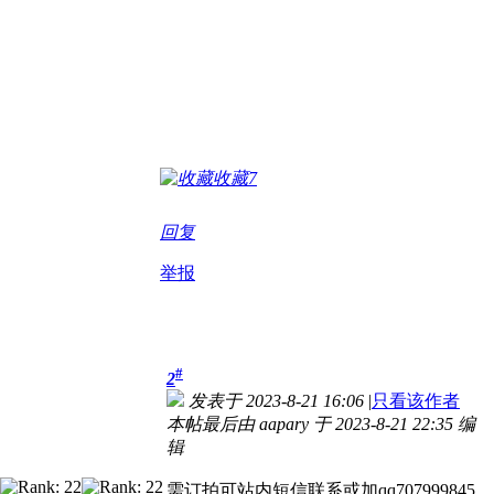
收藏
7
回复
举报
#
2
发表于 2023-8-21 16:06
|
只看该作者
本帖最后由 aapary 于 2023-8-21 22:35 编
辑
需订拍可站内短信联系或加qq707999845