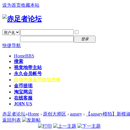
设为首页
收藏本站
找回密码
自动登录
密码
注册
登录
快捷导航
Home
BBS
搜索
视觉地带主站
永久会员帐号
自动充值
金币自动充值
金币提现
淘宝网店
在线客服
JOIN US
赤足者论坛
»
Home
›
原创大师区
›
aapary
›
【aapary模拍】新模
返回列表