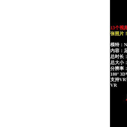
13个视
张照片
模特：Ni
内容：
总时长：0
总大小：2
分辨率：4
180° 3DV
支持VR设备
VR