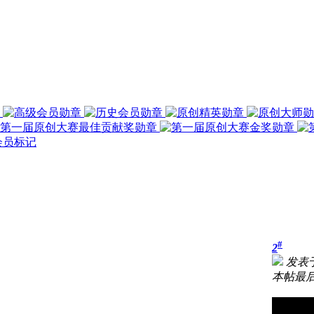
#
2
发表于 
本帖最后由 