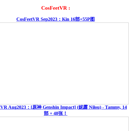
CosFeetVR :
CosFeetVR Sep2023：Kin 16部+55P图
tVR Aug2023：[原神 Genshin Impact] (妮露 Nilou) - Tammy, 14
部 + 48张！