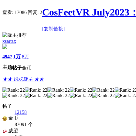
CosFeetVR July202
查看:
17086
|
回复:
2
[复制链接]
xsartax
4947
1万
8万
主题
帖子
金币
★★ 论坛版主 ★★
帖子
12158
金币
87091 个
威望