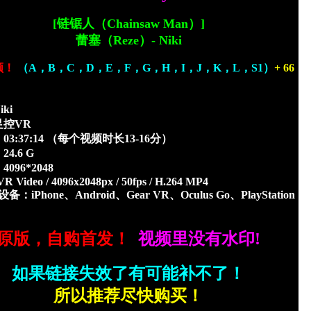
[链锯人
（
Chainsaw Man
）
]
蕾塞（Reze）- Niki
频！
（A，B，C，D，E，F，G，H，I，J，K
，
L
，S1
）
+ 66
！
ki
足控VR
3:37:14
（每个视频时长13-16分）
4.6 G
096*2048
R Video / 4096x2048px / 50fps / H.264 MP4
：iPhone、Android、Gear VR、Oculus Go、PlayStation
原版，自购首发！
视频里没有水印!
如果链接失效了有可能补不了！
所以推荐尽快购买！