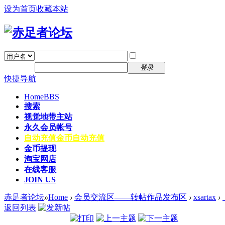
设为首页
收藏本站
找回密码
自动登录
密码
注册
登录
快捷导航
Home
BBS
搜索
视觉地带主站
永久会员帐号
自动充值
金币自动充值
金币提现
淘宝网店
在线客服
JOIN US
赤足者论坛
»
Home
›
会员交流区——转帖作品发布区
›
xsartax
›
返回列表