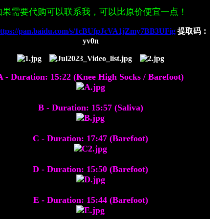
如果需要代购可以联系我，可以比原价便宜一点！
ttps://pan.baidu.com/s/1cBUfpJcVA1jZmy7BB3UFig
提取码：
yv0n
A - Duration: 15:22 (Knee High Socks / Barefoot)
B - Duration: 15:57 (Saliva)
C - Duration: 17:47 (Barefoot)
D - Duration: 15:50 (Barefoot)
E - Duration: 15:44 (Barefoot)