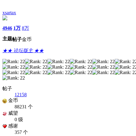
xsartax
4946
1万
8万
主题
帖子
金币
★★ 论坛版主 ★★
帖子
12158
金币
88231 个
威望
0 级
感谢
357 个