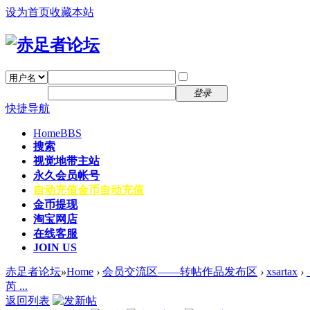
设为首页
收藏本站
找回密码
自动登录
密码
注册
登录
快捷导航
Home
BBS
搜索
视觉地带主站
永久会员帐号
自动充值
金币自动充值
金币提现
淘宝网店
在线客服
JOIN US
赤足者论坛
»
Home
›
会员交流区——转帖作品发布区
›
xsartax
›
芮 ...
返回列表