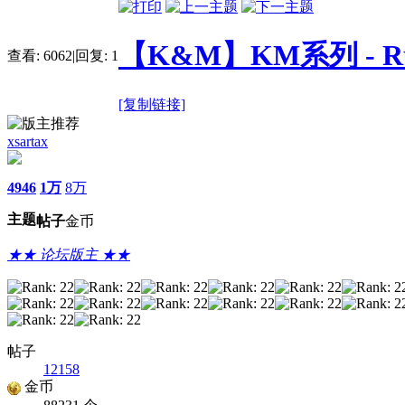
【K&M】KM系列 - Rui 
查看:
6062
|
回复:
1
[复制链接]
xsartax
4946
1万
8万
主题
帖子
金币
★★ 论坛版主 ★★
帖子
12158
金币