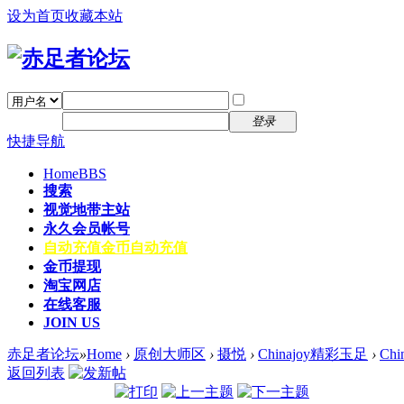
设为首页
收藏本站
找回密码
自动登录
密码
注册
登录
快捷导航
Home
BBS
搜索
视觉地带主站
永久会员帐号
自动充值
金币自动充值
金币提现
淘宝网店
在线客服
JOIN US
赤足者论坛
»
Home
›
原创大师区
›
摄悦
›
Chinajoy精彩玉足
›
Ch
返回列表