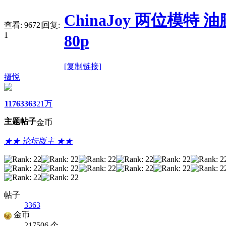
ChinaJoy 两位模
查看:
9672
|
回复:
1
80p
[复制链接]
摄悦
1176
3363
21万
主题
帖子
金币
★★ 论坛版主 ★★
帖子
3363
金币
217506 个