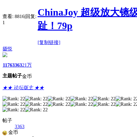
ChinaJoy 超级放
查看:
8816
|
回复:
1
趾！79p
[复制链接]
摄悦
1176
3363
21万
主题
帖子
金币
★★ 论坛版主 ★★
帖子
3363
金币