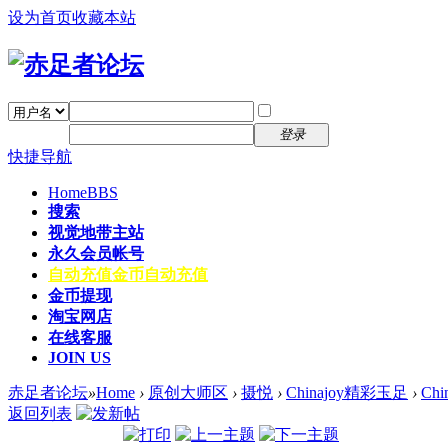
设为首页
收藏本站
找回密码
自动登录
密码
注册
登录
快捷导航
Home
BBS
搜索
视觉地带主站
永久会员帐号
自动充值
金币自动充值
金币提现
淘宝网店
在线客服
JOIN US
赤足者论坛
»
Home
›
原创大师区
›
摄悦
›
Chinajoy精彩玉足
›
Ch
返回列表