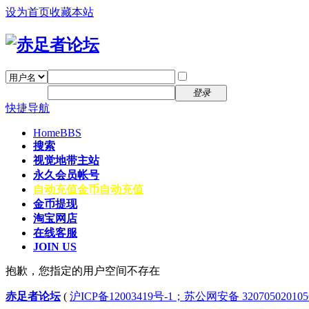
设为首页
收藏本站
找回密码
自动登录
密码
注册
登录
快捷导航
Home
BBS
搜索
视觉地带主站
永久会员帐号
自动充值
金币自动充值
金币提现
淘宝网店
在线客服
JOIN US
抱歉，您指定的用户空间不存在
赤足者论坛
(
沪ICP备12003419号-1；苏公网安备 32070502010