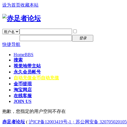
设为首页
收藏本站
找回密码
自动登录
密码
注册
登录
快捷导航
Home
BBS
搜索
视觉地带主站
永久会员帐号
自动充值
金币自动充值
金币提现
淘宝网店
在线客服
JOIN US
抱歉，您指定的用户空间不存在
赤足者论坛
(
沪ICP备12003419号-1；苏公网安备 32070502010