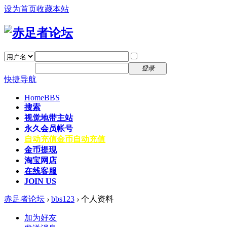
设为首页
收藏本站
找回密码
自动登录
密码
注册
登录
快捷导航
Home
BBS
搜索
视觉地带主站
永久会员帐号
自动充值
金币自动充值
金币提现
淘宝网店
在线客服
JOIN US
赤足者论坛
›
bbs123
›
个人资料
加为好友