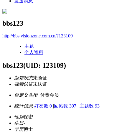
发送消息
bbs123
http://bbs.visionzone.com.cn/?123109
主题
个人资料
bbs123
(UID: 123109)
邮箱状态
未验证
视频认证
未认证
自定义头衔
付费会员
统计信息
好友数 0
|
回帖数 397
|
主题数 93
性别
保密
生日
-
学历
博士