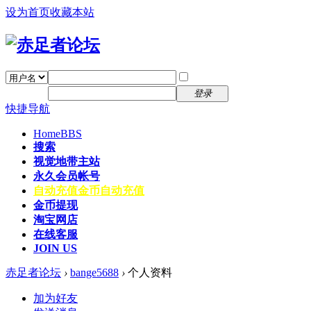
设为首页
收藏本站
找回密码
自动登录
密码
注册
登录
快捷导航
Home
BBS
搜索
视觉地带主站
永久会员帐号
自动充值
金币自动充值
金币提现
淘宝网店
在线客服
JOIN US
赤足者论坛
›
bange5688
›
个人资料
加为好友