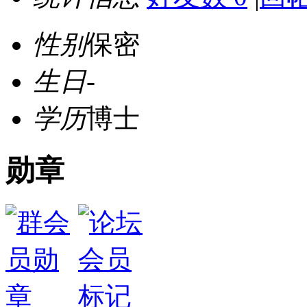
性别
保密
生日
-
学历
博士
勋章