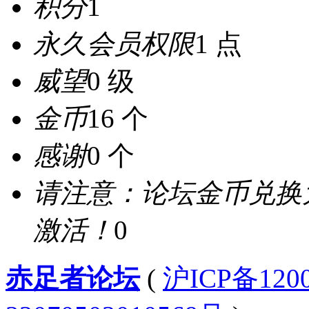
积分
1
永久会员权限
1 点
威望
0 级
金币
16 个
感谢
0 个
请注意：论坛金币兑换
激活！
0
赤足者论坛
(
沪ICP备12