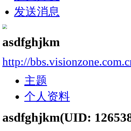
发送消息
asdfghjkm
http://bbs.visionzone.com.
主题
个人资料
asdfghjkm
(UID: 12653