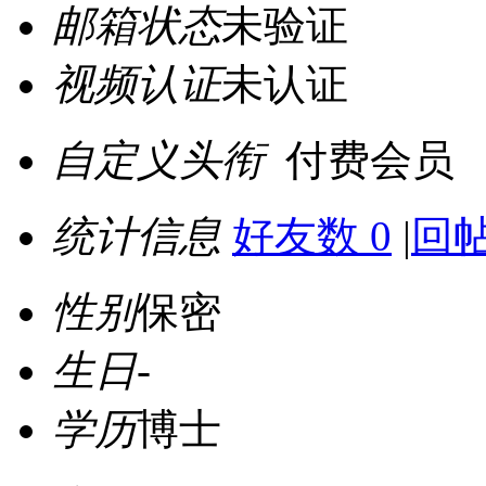
邮箱状态
未验证
视频认证
未认证
自定义头衔
付费会员
统计信息
好友数 0
|
回帖
性别
保密
生日
-
学历
博士