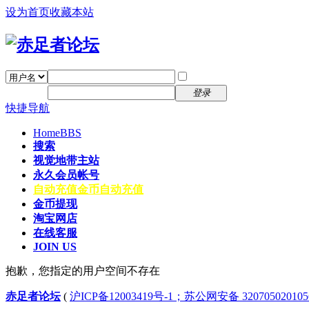
设为首页
收藏本站
找回密码
自动登录
密码
注册
登录
快捷导航
Home
BBS
搜索
视觉地带主站
永久会员帐号
自动充值
金币自动充值
金币提现
淘宝网店
在线客服
JOIN US
抱歉，您指定的用户空间不存在
赤足者论坛
(
沪ICP备12003419号-1；苏公网安备 32070502010