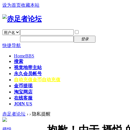
设为首页
收藏本站
找回密码
自动登录
密码
注册
登录
快捷导航
Home
BBS
搜索
视觉地带主站
永久会员帐号
自动充值
金币自动充值
金币提现
淘宝网店
在线客服
JOIN US
赤足者论坛
›
›
隐私提醒
抱歉！由于 摄悦
摄悦