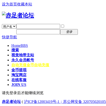
设为首页
收藏本站
找回密码
自动登录
密码
注册
登录
快捷导航
Home
BBS
搜索
视觉地带主站
永久会员帐号
自动充值
金币自动充值
金币提现
淘宝网店
在线客服
JOIN US
请先登录后才能继续浏览
赤足者论坛
(
沪ICP备12003419号-1；苏公网安备 32070502010