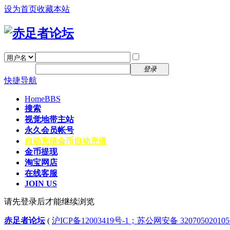
设为首页
收藏本站
找回密码
自动登录
密码
注册
登录
快捷导航
Home
BBS
搜索
视觉地带主站
永久会员帐号
自动充值
金币自动充值
金币提现
淘宝网店
在线客服
JOIN US
请先登录后才能继续浏览
赤足者论坛
(
沪ICP备12003419号-1；苏公网安备 32070502010