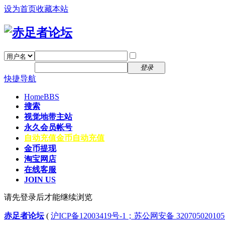
设为首页
收藏本站
找回密码
自动登录
密码
注册
登录
快捷导航
Home
BBS
搜索
视觉地带主站
永久会员帐号
自动充值
金币自动充值
金币提现
淘宝网店
在线客服
JOIN US
请先登录后才能继续浏览
赤足者论坛
(
沪ICP备12003419号-1；苏公网安备 32070502010