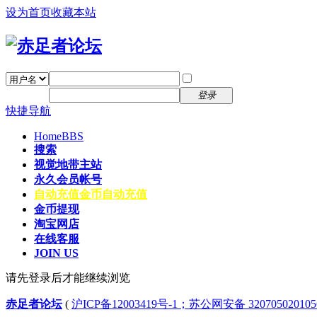
设为首页
收藏本站
找回密码
自动登录
密码
注册
登录
快捷导航
Home
BBS
搜索
视觉地带主站
永久会员帐号
自动充值
金币自动充值
金币提现
淘宝网店
在线客服
JOIN US
请先登录后才能继续浏览
赤足者论坛
(
沪ICP备12003419号-1；苏公网安备 32070502010