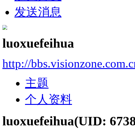
发送消息
luoxuefeihua
http://bbs.visionzone.com.
主题
个人资料
luoxuefeihua
(UID: 673