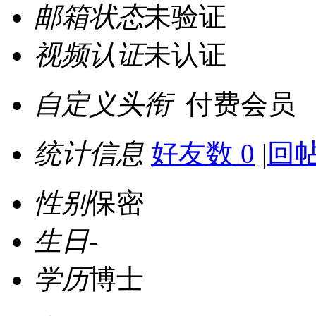
邮箱状态
未验证
视频认证
未认证
自定义头衔
付费会员
统计信息
好友数 0
|
回帖
性别
保密
生日
-
学历
博士