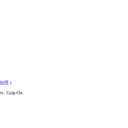
569号
)
es , Gzip On.