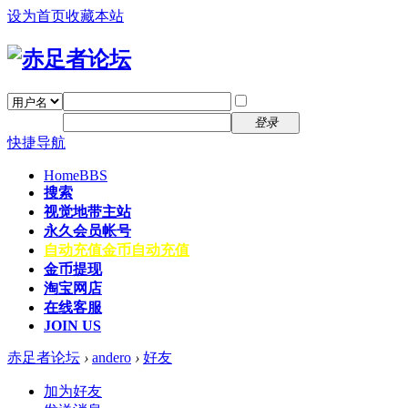
设为首页
收藏本站
找回密码
自动登录
密码
注册
登录
快捷导航
Home
BBS
搜索
视觉地带主站
永久会员帐号
自动充值
金币自动充值
金币提现
淘宝网店
在线客服
JOIN US
赤足者论坛
›
andero
›
好友
加为好友