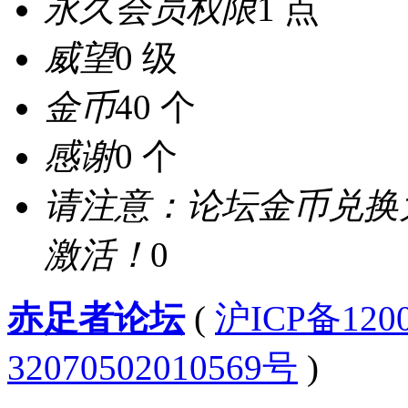
永久会员权限
1 点
威望
0 级
金币
40 个
感谢
0 个
请注意：论坛金币兑换
激活！
0
赤足者论坛
(
沪ICP备12
32070502010569号
)