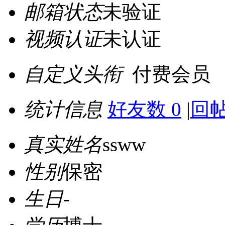
邮箱状态
未验证
视频认证
未认证
自定义头衔
付费会员
统计信息
好友数 0
|
回帖
真实姓名
ssww
性别
保密
生日
-