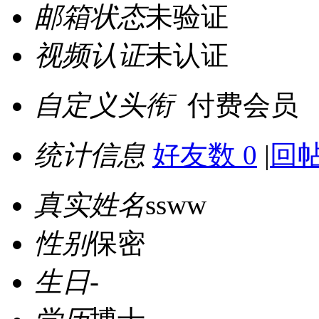
邮箱状态
未验证
视频认证
未认证
自定义头衔
付费会员
统计信息
好友数 0
|
回帖
真实姓名
ssww
性别
保密
生日
-