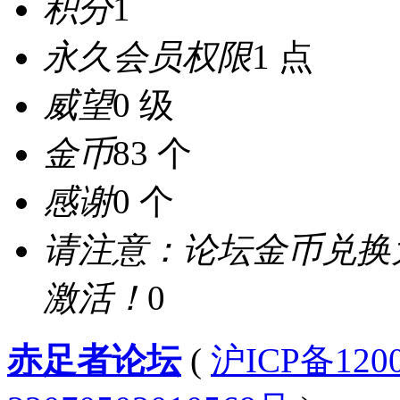
积分
1
永久会员权限
1 点
威望
0 级
金币
83 个
感谢
0 个
请注意：论坛金币兑换
激活！
0
赤足者论坛
(
沪ICP备12