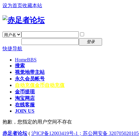
设为首页
收藏本站
找回密码
自动登录
密码
注册
登录
快捷导航
Home
BBS
搜索
视觉地带主站
永久会员帐号
自动充值
金币自动充值
金币提现
淘宝网店
在线客服
JOIN US
抱歉，您指定的用户空间不存在
赤足者论坛
(
沪ICP备12003419号-1；苏公网安备 32070502010