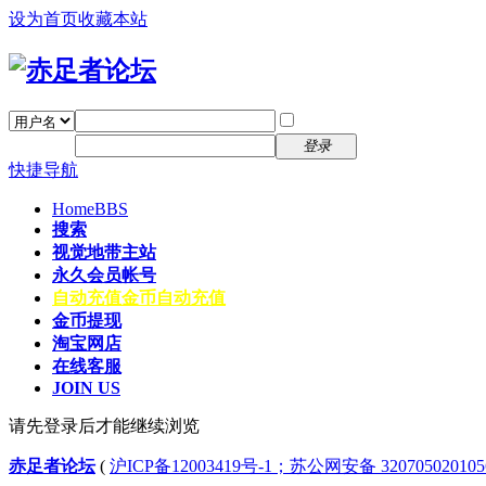
设为首页
收藏本站
找回密码
自动登录
密码
注册
登录
快捷导航
Home
BBS
搜索
视觉地带主站
永久会员帐号
自动充值
金币自动充值
金币提现
淘宝网店
在线客服
JOIN US
请先登录后才能继续浏览
赤足者论坛
(
沪ICP备12003419号-1；苏公网安备 32070502010