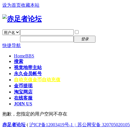
设为首页
收藏本站
找回密码
自动登录
密码
注册
登录
快捷导航
Home
BBS
搜索
视觉地带主站
永久会员帐号
自动充值
金币自动充值
金币提现
淘宝网店
在线客服
JOIN US
抱歉，您指定的用户空间不存在
赤足者论坛
(
沪ICP备12003419号-1；苏公网安备 32070502010