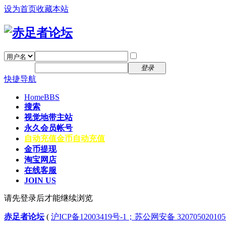
设为首页
收藏本站
找回密码
自动登录
密码
注册
登录
快捷导航
Home
BBS
搜索
视觉地带主站
永久会员帐号
自动充值
金币自动充值
金币提现
淘宝网店
在线客服
JOIN US
请先登录后才能继续浏览
赤足者论坛
(
沪ICP备12003419号-1；苏公网安备 32070502010