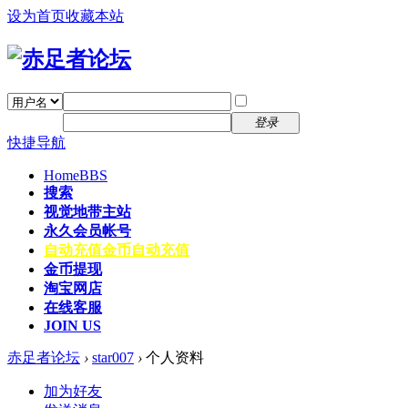
设为首页
收藏本站
找回密码
自动登录
密码
注册
登录
快捷导航
Home
BBS
搜索
视觉地带主站
永久会员帐号
自动充值
金币自动充值
金币提现
淘宝网店
在线客服
JOIN US
赤足者论坛
›
star007
›
个人资料
加为好友