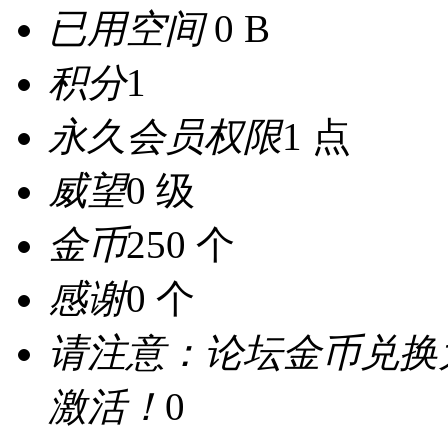
已用空间
0 B
积分
1
永久会员权限
1 点
威望
0 级
金币
250 个
感谢
0 个
请注意：论坛金币兑换
激活！
0