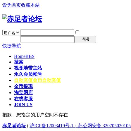
设为首页
收藏本站
找回密码
自动登录
密码
注册
登录
快捷导航
Home
BBS
搜索
视觉地带主站
永久会员帐号
自动充值
金币自动充值
金币提现
淘宝网店
在线客服
JOIN US
抱歉，您指定的用户空间不存在
赤足者论坛
(
沪ICP备12003419号-1；苏公网安备 32070502010