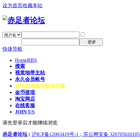
设为首页
收藏本站
找回密码
自动登录
密码
注册
登录
快捷导航
Home
BBS
搜索
视觉地带主站
永久会员帐号
自动充值
金币自动充值
金币提现
淘宝网店
在线客服
JOIN US
请先登录后才能继续浏览
赤足者论坛
(
沪ICP备12003419号-1；苏公网安备 32070502010