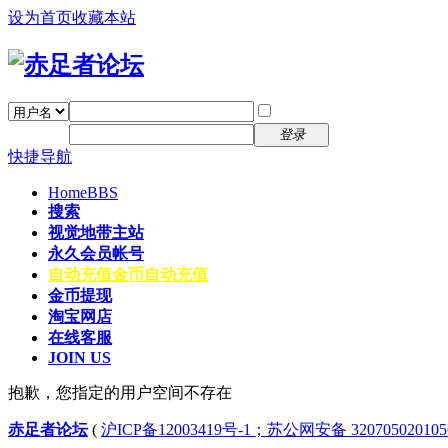
设为首页
收藏本站
找回密码
自动登录
密码
注册
登录
快捷导航
Home
BBS
搜索
视觉地带主站
永久会员帐号
自动充值
金币自动充值
金币提现
淘宝网店
在线客服
JOIN US
抱歉，您指定的用户空间不存在
赤足者论坛
(
沪ICP备12003419号-1；苏公网安备 32070502010