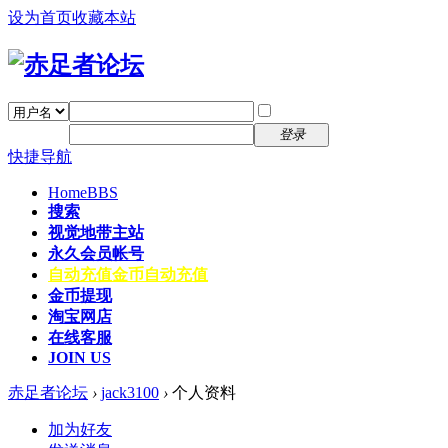
设为首页
收藏本站
找回密码
自动登录
密码
注册
登录
快捷导航
Home
BBS
搜索
视觉地带主站
永久会员帐号
自动充值
金币自动充值
金币提现
淘宝网店
在线客服
JOIN US
赤足者论坛
›
jack3100
›
个人资料
加为好友