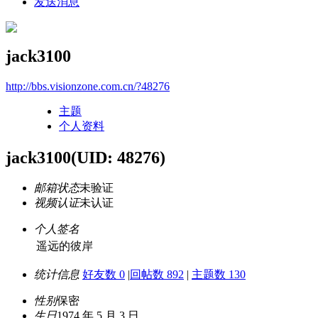
发送消息
jack3100
http://bbs.visionzone.com.cn/?48276
主题
个人资料
jack3100
(UID: 48276)
邮箱状态
未验证
视频认证
未认证
个人签名
遥远的彼岸
统计信息
好友数 0
|
回帖数 892
|
主题数 130
性别
保密
生日
1974 年 5 月 3 日